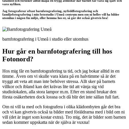
tålamod och försöker alltid skapa en trygg atmosfär där barnet får vara sig själv och
vara nyfiken.
Jag fotograferar oftast barnfotografering, nyföddfotografering och
familjefotografering i min fotostudio i Umeå centrum men om ni hellre vill ha bilder
utomhus i någon fin miljö, eller hemma hos er, så går det också givetvis bra!
barnfotografering i Umeå i studio eller utomhus
Hur går en barnfotografering till hos
Fotonord?
Hos mig får en barnfotografering ta tid, och jag bokar alltid in en
timme. Även om vi skulle vara klara på en halvtimme så är det
tryggt att veta att man inte behöver stressa. Allt sker på barnets
villkor och ibland kan det krävas lite tid att vänja sig vid
studiolokalen, alla stora lampor m.m. Efter en stund brukar den
första osäkerheten dock lossna och då blir det inte sällan full fart.
Om ni vill ta med och fotografera i olika klädombyten går det bra
och vi kan givetvis också ta bilder med föräldrarna med i bild om ni
vill (det är inget som kostar extra). Tro mig, det är bilder som barnen
sedan kommer uppskatta när de själva är vuxna!