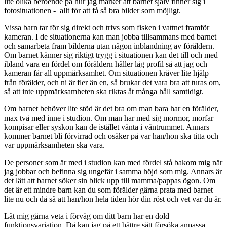
lite olika beroende på hur jag märker att barnet själv finner sig i
fotosituationen - allt för att få så bra bilder som möjligt.
Vissa barn tar för sig direkt och trivs som fisken i vattnet framför
kameran. I de situationerna kan man jobba tillsammans med barnet
och samarbeta fram bilderna utan någon inblandning av föräldern.
Om barnet känner sig riktigt trygg i situationen kan det till och med
ibland vara en fördel om föräldern håller låg profil så att jag och
kameran får all uppmärksamhet. Om situationen kräver lite hjälp
från förälder, och ni är fler än en, så brukar det vara bra att turas om,
så att inte uppmärksamheten ska riktas åt många håll samtidigt.
Om barnet behöver lite stöd är det bra om man bara har en förälder,
max två med inne i studion. Om man har med sig mormor, morfar
kompisar eller syskon kan de istället vänta i väntrummet. Annars
kommer barnet bli förvirrad och osäker på var han/hon ska titta och
var uppmärksamheten ska vara.
De personer som är med i studion kan med fördel stå bakom mig när
jag jobbar och befinna sig ungefär i samma höjd som mig. Annars är
det lätt att barnet söker sin blick upp till mamma/pappas ögon. Om
det är ett mindre barn kan du som förälder gärna prata med barnet
lite nu och då så att han/hon hela tiden hör din röst och vet var du är.
Låt mig gärna veta i förväg om ditt barn har en dold
funktionsvariation. Då kan jag på ett bättre sätt försöka anpassa