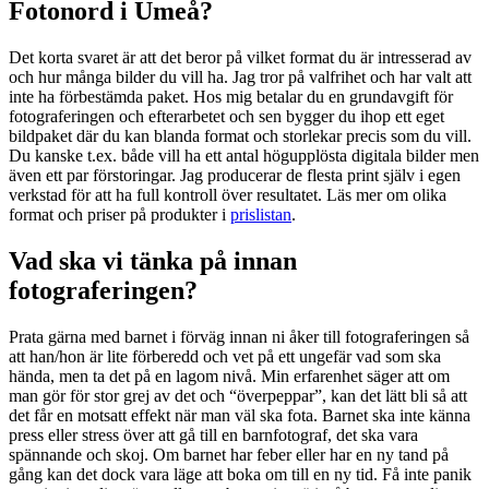
Fotonord i Umeå?
Det korta svaret är att det beror på vilket format du är intresserad av
och hur många bilder du vill ha. Jag tror på valfrihet och har valt att
inte ha förbestämda paket. Hos mig betalar du en grundavgift för
fotograferingen och efterarbetet och sen bygger du ihop ett eget
bildpaket där du kan blanda format och storlekar precis som du vill.
Du kanske t.ex. både vill ha ett antal högupplösta digitala bilder men
även ett par förstoringar. Jag producerar de flesta print själv i egen
verkstad för att ha full kontroll över resultatet. Läs mer om olika
format och priser på produkter i
prislistan
.
Vad ska vi tänka på innan
fotograferingen?
Prata gärna med barnet i förväg innan ni åker till fotograferingen så
att han/hon är lite förberedd och vet på ett ungefär vad som ska
hända, men ta det på en lagom nivå. Min erfarenhet säger att om
man gör för stor grej av det och “överpeppar”, kan det lätt bli så att
det får en motsatt effekt när man väl ska fota. Barnet ska inte känna
press eller stress över att gå till en barnfotograf, det ska vara
spännande och skoj. Om barnet har feber eller har en ny tand på
gång kan det dock vara läge att boka om till en ny tid. Få inte panik