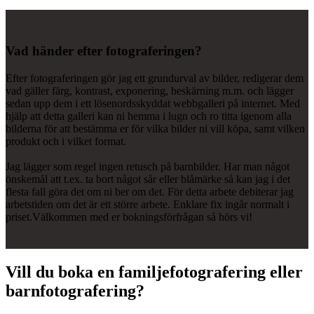
Vad händer efter fotograferingen?
Efter fotograferingen gör jag ett grundurval av bilder, redigerar dem
vad gäller färg, kontrast, exponering, beskärning m.m. och lägger
sedan upp dem i ett lösenordsskyddat webbgalleri på internet. Med
hjälp att detta galleri kan ni hemma i lugn och ro titta igenom alla
bilderna för att bestämma er för vilka bilder ni vill köpa, samt vilken
produkt och i vilket format.
Jag lägger som regel ingen retusch på barnbilder. Har man något
önskemål att t.ex. ta bort något sår eller blåmärke så kan jag i det
flesta fall göra det om ni ber om det. För detta arbete debiterar jag
arbetstiden om det är ett större arbete. Enklare fix ingår normalt i
priset.Välkommen med er bokningsförfrågan så hörs vi!
Vill du boka en familjefotografering eller
barnfotografering?