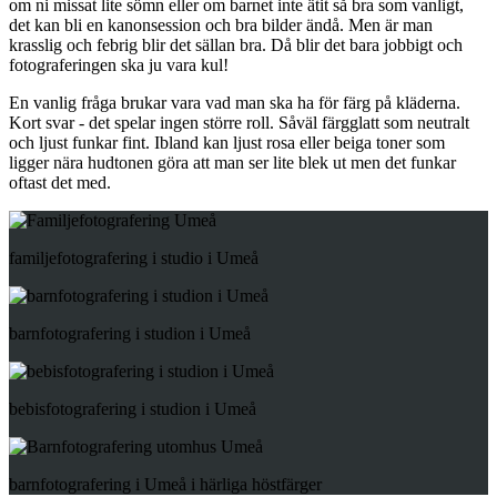
om ni missat lite sömn eller om barnet inte ätit så bra som vanligt,
det kan bli en kanonsession och bra bilder ändå. Men är man
krasslig och febrig blir det sällan bra. Då blir det bara jobbigt och
fotograferingen ska ju vara kul!
En vanlig fråga brukar vara vad man ska ha för färg på kläderna.
Kort svar - det spelar ingen större roll. Såväl färgglatt som neutralt
och ljust funkar fint. Ibland kan ljust rosa eller beiga toner som
ligger nära hudtonen göra att man ser lite blek ut men det funkar
oftast det med.
familjefotografering i studio i Umeå
barnfotografering i studion i Umeå
bebisfotografering i studion i Umeå
barnfotografering i Umeå i härliga höstfärger