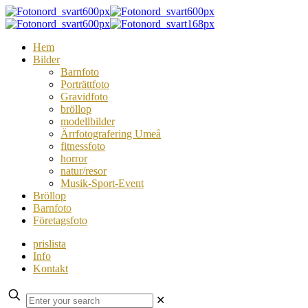
Hem
Bilder
Barnfoto
Porträttfoto
Gravidfoto
bröllop
modellbilder
Ärrfotografering Umeå
fitnessfoto
horror
natur/resor
Musik-Sport-Event
Bröllop
Barnfoto
Företagsfoto
prislista
Info
Kontakt
✕