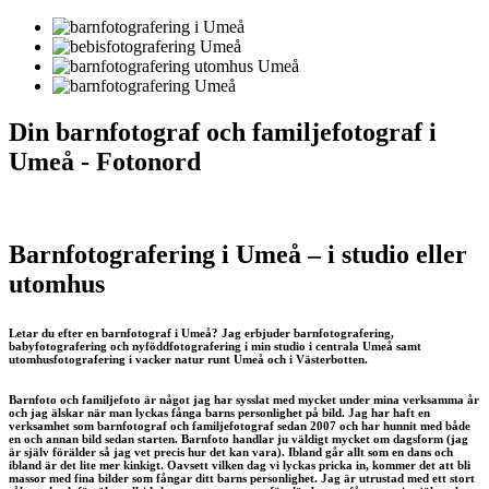
Din barnfotograf och familjefotograf i
Umeå - Fotonord
Barnfotografering i Umeå – i studio eller
utomhus
Letar du efter en barnfotograf i Umeå? Jag erbjuder barnfotografering,
babyfotografering och nyföddfotografering i min studio i centrala Umeå samt
utomhusfotografering i vacker natur runt Umeå och i Västerbotten.
Barnfoto och familjefoto är något jag har sysslat med mycket under mina verksamma år
och jag älskar när man lyckas fånga barns personlighet på bild. Jag har haft en
verksamhet som barnfotograf och familjefotograf sedan 2007 och har hunnit med både
en och annan bild sedan starten. Barnfoto handlar ju väldigt mycket om dagsform (jag
är själv förälder så jag vet precis hur det kan vara). Ibland går allt som en dans och
ibland är det lite mer kinkigt. Oavsett vilken dag vi lyckas pricka in, kommer det att bli
massor med fina bilder som fångar ditt barns personlighet. Jag är utrustad med ett stort