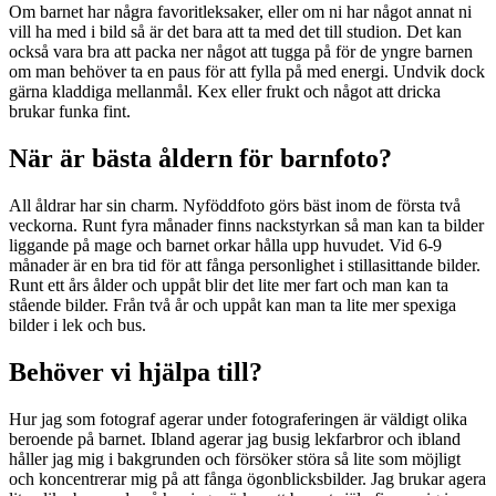
Om barnet har några favoritleksaker, eller om ni har något annat ni
vill ha med i bild så är det bara att ta med det till studion. Det kan
också vara bra att packa ner något att tugga på för de yngre barnen
om man behöver ta en paus för att fylla på med energi. Undvik dock
gärna kladdiga mellanmål. Kex eller frukt och något att dricka
brukar funka fint.
När är bästa åldern för barnfoto?
All åldrar har sin charm. Nyföddfoto görs bäst inom de första två
veckorna. Runt fyra månader finns nackstyrkan så man kan ta bilder
liggande på mage och barnet orkar hålla upp huvudet. Vid 6-9
månader är en bra tid för att fånga personlighet i stillasittande bilder.
Runt ett års ålder och uppåt blir det lite mer fart och man kan ta
stående bilder. Från två år och uppåt kan man ta lite mer spexiga
bilder i lek och bus.
Behöver vi hjälpa till?
Hur jag som fotograf agerar under fotograferingen är väldigt olika
beroende på barnet. Ibland agerar jag busig lekfarbror och ibland
håller jag mig i bakgrunden och försöker störa så lite som möjligt
och koncentrerar mig på att fånga ögonblicksbilder. Jag brukar agera