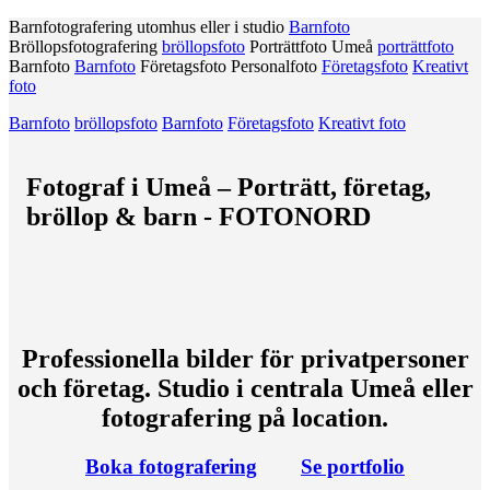
Barnfotografering utomhus eller i studio
Barnfoto
Bröllopsfotografering
bröllopsfoto
Porträttfoto Umeå
porträttfoto
Barnfoto
Barnfoto
Företagsfoto Personalfoto
Företagsfoto
Kreativt
foto
Barnfoto
bröllopsfoto
Barnfoto
Företagsfoto
Kreativt foto
Fotograf i Umeå – Porträtt, företag,
bröllop & barn - FOTONORD
Professionella bilder för privatpersoner
och företag. Studio i centrala Umeå eller
fotografering på location.
Boka fotografering
Se portfolio