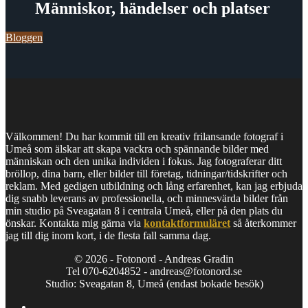
Människor, händelser och platser
Bloggen
Välkommen! Du har kommit till en kreativ frilansande fotograf i
Umeå som älskar att skapa vackra och spännande bilder med
människan och den unika individen i fokus. Jag fotograferar ditt
bröllop, dina barn, eller bilder till företag, tidningar/tidskrifter och
reklam. Med gedigen utbildning och lång erfarenhet, kan jag erbjuda
dig snabb leverans av professionella, och minnesvärda bilder från
min studio på Sveagatan 8 i centrala Umeå, eller på den plats du
önskar. Kontakta mig gärna via
kontaktformuläret
så återkommer
jag till dig inom kort, i de flesta fall samma dag.
© 2026 - Fotonord - Andreas Gradin
Tel 070-6204852 - andreas@fotonord.se
Studio: Sveagatan 8, Umeå (endast bokade besök)