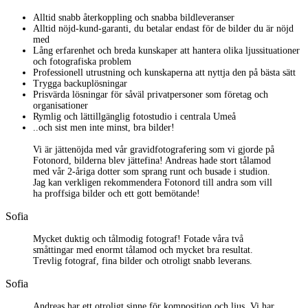
Alltid snabb återkoppling och snabba bildleveranser
Alltid nöjd-kund-garanti, du betalar endast för de bilder du är nöjd
med
Lång erfarenhet och breda kunskaper att hantera olika ljussituationer
och fotografiska problem
Professionell utrustning och kunskaperna att nyttja den på bästa sätt
Trygga backuplösningar
Prisvärda lösningar för såväl privatpersoner som företag och
organisationer
Rymlig och lättillgänglig fotostudio i centrala Umeå
..och sist men inte minst, bra bilder!
Vi är jättenöjda med vår gravidfotografering som vi gjorde på
Fotonord, bilderna blev jättefina! Andreas hade stort tålamod
med vår 2-åriga dotter som sprang runt och busade i studion.
Jag kan verkligen rekommendera Fotonord till andra som vill
ha proffsiga bilder och ett gott bemötande!
Sofia
Mycket duktig och tålmodig fotograf! Fotade våra två
småttingar med enormt tålamod och mycket bra resultat.
Trevlig fotograf, fina bilder och otroligt snabb leverans.
Sofia
Andreas har ett otroligt sinne för komposition och ljus. Vi har