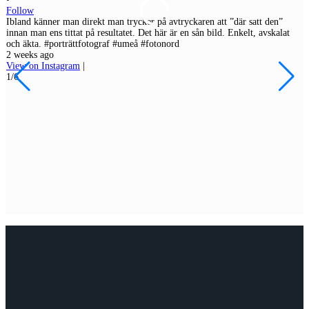
Follow
•
Ibland känner man direkt man trycker på avtryckaren att ”där satt den”
F
innan man ens tittat på resultatet. Det här är en sån bild. Enkelt, avskalat
J
och äkta. #porträttfotograf #umeå #fotonord
p
2 weeks ago
r
View on Instagram
|
#
1/6
2
V
2