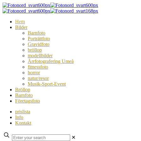
Hem
Bilder
Barnfoto
Porträttfoto
Gravidfoto
bröllop
modellbilder
Ärrfotografering Umeå
fitnessfoto
horror
natur/resor
Musik-Sport-Event
Bröllop
Barnfoto
Företagsfoto
prislista
Info
Kontakt
✕