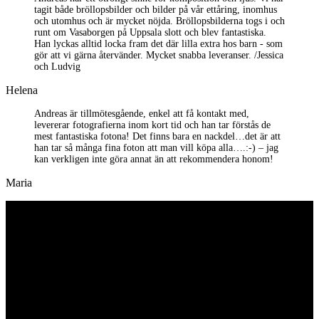
tagit både bröllopsbilder och bilder på vår ettåring, inomhus
och utomhus och är mycket nöjda. Bröllopsbilderna togs i och
runt om Vasaborgen på Uppsala slott och blev fantastiska.
Han lyckas alltid locka fram det där lilla extra hos barn - som
gör att vi gärna återvänder. Mycket snabba leveranser. /Jessica
och Ludvig
Helena
Andreas är tillmötesgående, enkel att få kontakt med,
levererar fotografierna inom kort tid och han tar förstås de
mest fantastiska fotona! Det finns bara en nackdel…det är att
han tar så många fina foton att man vill köpa alla….:-) – jag
kan verkligen inte göra annat än att rekommendera honom!
Maria