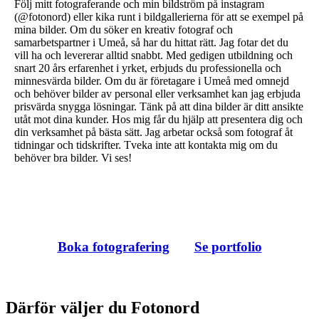
Följ mitt fotograferande och min bildström på instagram
(@fotonord) eller kika runt i bildgallerierna för att se exempel på
mina bilder. Om du söker en kreativ fotograf och
samarbetspartner i Umeå, så har du hittat rätt. Jag fotar det du
vill ha och levererar alltid snabbt. Med gedigen utbildning och
snart 20 års erfarenhet i yrket, erbjuds du professionella och
minnesvärda bilder. Om du är företagare i Umeå med omnejd
och behöver bilder av personal eller verksamhet kan jag erbjuda
prisvärda snygga lösningar. Tänk på att dina bilder är ditt ansikte
utåt mot dina kunder. Hos mig får du hjälp att presentera dig och
din verksamhet på bästa sätt. Jag arbetar också som fotograf åt
tidningar och tidskrifter. Tveka inte att kontakta mig om du
behöver bra bilder. Vi ses!
Boka fotografering
Se portfolio
Därför väljer du Fotonord