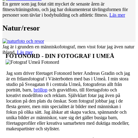
En genre som jag fotat rätt mycket de senaste åren är
fitness/träningsfoto, och jag har dokumenterat tävlingsformen för
personer som tävlar i bodybuilding och athletic fitness.
Läs mer
Natur/resor
Jag är i grunden en människofotograf, men visst fotar jag även natur
ibland.
Läs mer
FOTONORD - DIN FOTOGRAF I UMEÅ
Jag som driver företaget Fotonord heter Andreas Gradin och jag
är en frilansfotograf i Västerbotten med bas i Umeå. I min stora
studio på Sveagatan 8 i centrala Umeå, fotograferas allt från
porträtt, barn,
bröllop
och gravidfoto, till företagsfoto och
kreativt modellfoto och reklam. Självklart fotar jag även på
location på den plats du önskar. Som fotograf jobbar jag i de
flesta genrer, men min specialitet är bilder med människan i
fokus på olika sätt. Jag älskar att skapa vackra, spännande och
unika bilder av människor, vare sig det gäller busiga barn,
företagsprofiler eller kreativa samarbeten med duktiga modeller,
makeupartister och stylister.